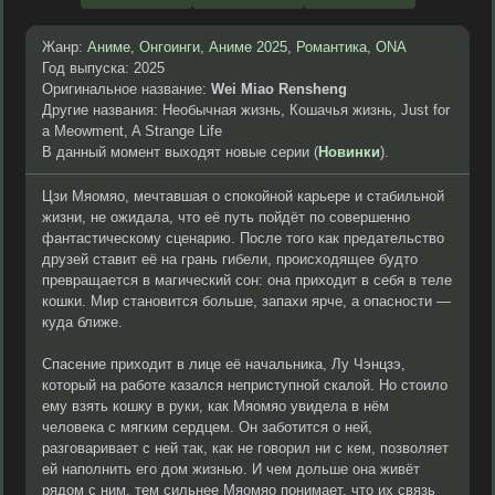
Жанр:
Аниме
,
Онгоинги
,
Аниме 2025
,
Романтика
,
ONA
Год выпуска: 2025
Оригинальное название:
Wei Miao Rensheng
Другие названия: Необычная жизнь, Кошачья жизнь, Just for
a Meowment, A Strange Life
В данный момент выходят новые серии (
Новинки
).
Цзи Мяомяо, мечтавшая о спокойной карьере и стабильной
жизни, не ожидала, что её путь пойдёт по совершенно
фантастическому сценарию. После того как предательство
друзей ставит её на грань гибели, происходящее будто
превращается в магический сон: она приходит в себя в теле
кошки. Мир становится больше, запахи ярче, а опасности —
куда ближе.
Спасение приходит в лице её начальника, Лу Чэнцзэ,
который на работе казался неприступной скалой. Но стоило
ему взять кошку в руки, как Мяомяо увидела в нём
человека с мягким сердцем. Он заботится о ней,
разговаривает с ней так, как не говорил ни с кем, позволяет
ей наполнить его дом жизнью. И чем дольше она живёт
рядом с ним, тем сильнее Мяомяо понимает, что их связь