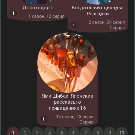
Дорохедоро
Когда плачут цикады:
Разгадки
1 cезон, 12 серия
2 cезон, 24 серия
Сериал
Ями Шибаи: Японские
рассказы о
привидениях 16
16 cезон, 13 серия
Сериал
1
2
3
4
5
6
7
8
9
10