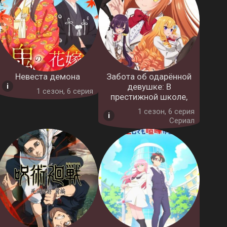
Невеста демона
Забота об одарённой
девушке: В
1 cезон, 6 серия
престижной школе,
1 cезон, 6 серия
Сериал