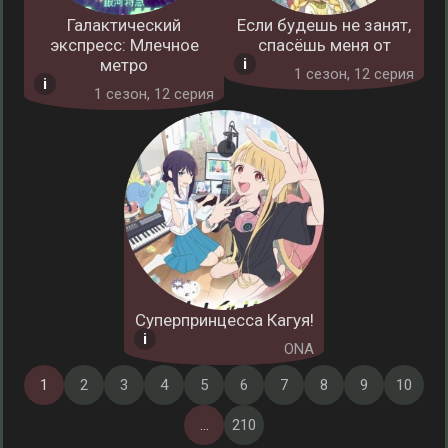
Галактический
Если будешь не занят,
экспресс: Млечное
спасёшь меня от
метро
1 cезон, 12 серия
1 cезон, 12 серия
Суперпринцесса Кагуя!
ONA
1
2
3
4
5
6
7
8
9
10
...
210