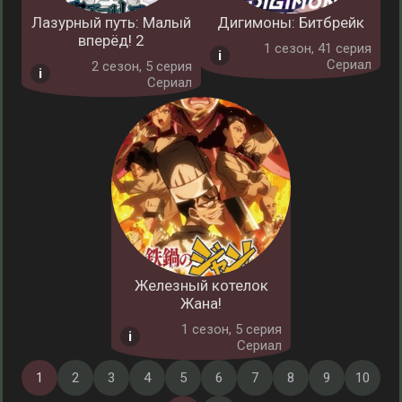
Лазурный путь: Малый
Дигимоны: Битбрейк
вперёд! 2
1 cезон, 41 серия
Сериал
2 cезон, 5 серия
Сериал
Железный котелок
Жана!
1 cезон, 5 серия
Сериал
1
2
3
4
5
6
7
8
9
10