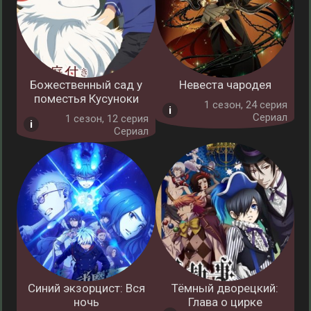
Божественный сад у
Невеста чародея
поместья Кусуноки
1 cезон, 24 серия
Сериал
1 cезон, 12 серия
Сериал
Синий экзорцист: Вся
Тёмный дворецкий:
ночь
Глава о цирке