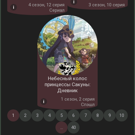
4 cезон, 12 серия
3 cезон, 10 серия
Сериал
Небесный колос
принцессы Сакуны:
Дневник
1 cезон, 2 серия
Спэшл
1
2
3
4
5
6
7
8
9
10
...
40