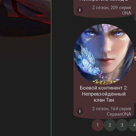
2 cезон, 209 серия
ONA
Боевой континент 2:
Непревзойдённый
клан Тан
2 cезон, 164 серия
СериалONA
1
2
3
4