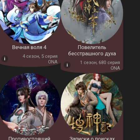
Вечная воля 4
Повелитель
бесстрашного духа
4 cезон, 5 серия
ONA
1 cезон, 680 серия
ONA
Противостоящий
Записки о поисках