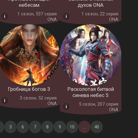
небесам
духов ONA
1 cезон, 537 серия
1 cезон, 22 серия
ONA
ONA
Гробница богов 3
Расколотая битвой
синева небес 5
3 cезон, 52 серия
ONA
5 cезон, 207 серия
ONA
5
6
7
8
9
10
...
40