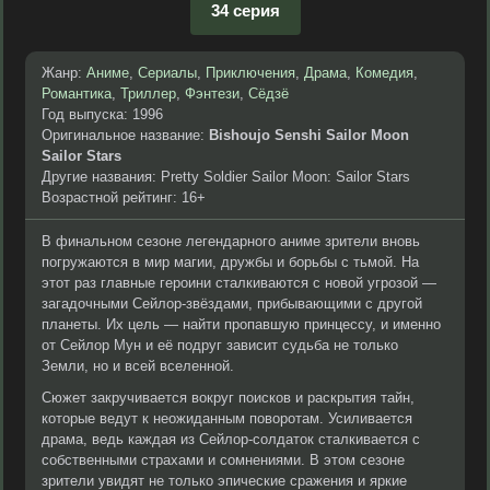
34 серия
Жанр:
Аниме
,
Сериалы
,
Приключения
,
Драма
,
Комедия
,
Романтика
,
Триллер
,
Фэнтези
,
Сёдзё
Год выпуска: 1996
Оригинальное название:
Bishoujo Senshi Sailor Moon
Sailor Stars
Другие названия: Pretty Soldier Sailor Moon: Sailor Stars
Возрастной рейтинг: 16+
В финальном сезоне легендарного аниме зрители вновь
погружаются в мир магии, дружбы и борьбы с тьмой. На
этот раз главные героини сталкиваются с новой угрозой —
загадочными Сейлор-звёздами, прибывающими с другой
планеты. Их цель — найти пропавшую принцессу, и именно
от Сейлор Мун и её подруг зависит судьба не только
Земли, но и всей вселенной.
Сюжет закручивается вокруг поисков и раскрытия тайн,
которые ведут к неожиданным поворотам. Усиливается
драма, ведь каждая из Сейлор-солдаток сталкивается с
собственными страхами и сомнениями. В этом сезоне
зрители увидят не только эпические сражения и яркие