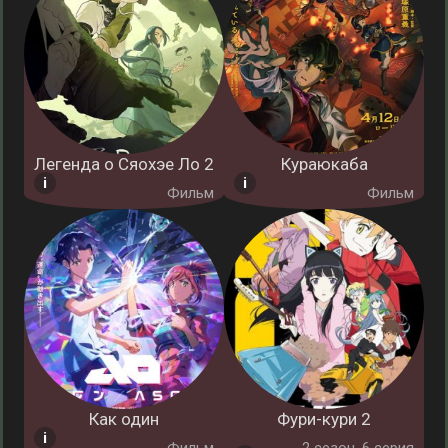
Легенда о Сяохэе Ло 2
Кураюкаба
Фильм
Фильм
Как один
Фури-кури 2