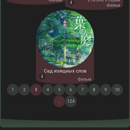
Фильм
2 cезон, 6 серия
Фильм
Сад изящных слов
Фильм
1
2
3
4
5
6
7
8
9
10
...
124