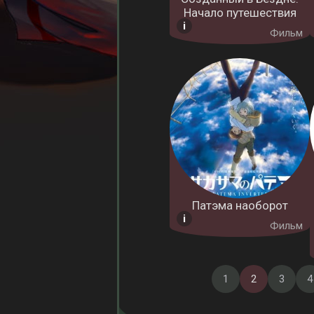
Начало путешествия
Фильм
Патэма наоборот
Фильм
1
2
3
4