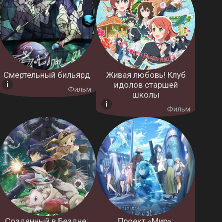
Смертельный бильярд
Живая любовь! Клуб
идолов старшей
Фильм
школы
Фильм
Созданный в Бездне:
Проект «Мир»: