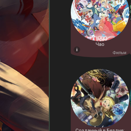
Чао
Фильм
Созданный в Бездне: