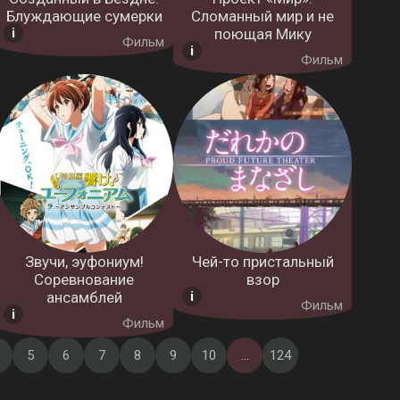
Блуждающие сумерки
Сломанный мир и не
поющая Мику
Фильм
Фильм
Звучи, эуфониум!
Чей-то пристальный
Соревнование
взор
ансамблей
Фильм
Фильм
5
6
7
8
9
10
...
124