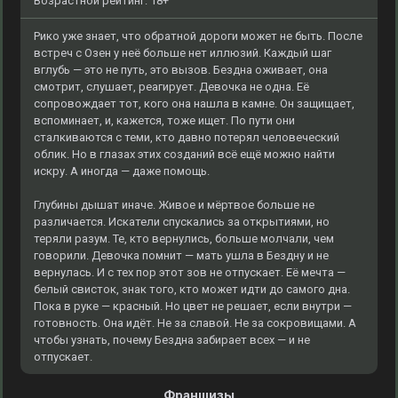
Возрастной рейтинг: 18+
Рико уже знает, что обратной дороги может не быть. После
встреч с Озен у неё больше нет иллюзий. Каждый шаг
вглубь — это не путь, это вызов. Бездна оживает, она
смотрит, слушает, реагирует. Девочка не одна. Её
сопровождает тот, кого она нашла в камне. Он защищает,
вспоминает, и, кажется, тоже ищет. По пути они
сталкиваются с теми, кто давно потерял человеческий
облик. Но в глазах этих созданий всё ещё можно найти
искру. А иногда — даже помощь.
Глубины дышат иначе. Живое и мёртвое больше не
различается. Искатели спускались за открытиями, но
теряли разум. Те, кто вернулись, больше молчали, чем
говорили. Девочка помнит — мать ушла в Бездну и не
вернулась. И с тех пор этот зов не отпускает. Её мечта —
белый свисток, знак того, кто может идти до самого дна.
Пока в руке — красный. Но цвет не решает, если внутри —
готовность. Она идёт. Не за славой. Не за сокровищами. А
чтобы узнать, почему Бездна забирает всех — и не
отпускает.
Франшизы