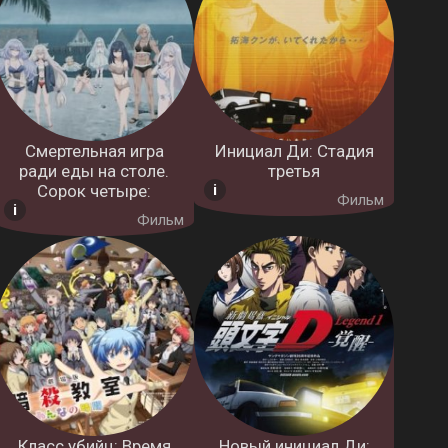
Смертельная игра
Инициал Ди: Стадия
ради еды на столе.
третья
Сорок четыре:
Фильм
Фильм
Класс убийц: Время
Новый инициал Ди: