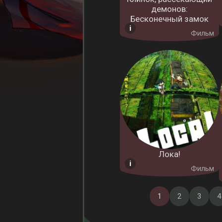
демонов:
Бесконечный замок
Фильм
Лока!
Фильм
1
2
3
4