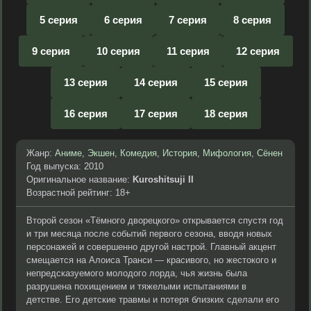
5 серия
6 серия
7 серия
8 серия
9 серия
10 серия
11 серия
12 серия
13 серия
14 серия
15 серия
16 серия
17 серия
18 серия
Жанр:
Аниме
,
Экшен
,
Комедия
,
История
,
Мифология
,
Сёнен
Год выпуска: 2010
Оригинальное название:
Kuroshitsuji II
Возрастной рейтинг: 18+
Второй сезон «Тёмного дворецкого» открывается спустя год
и три месяца после событий первого сезона, вводя новых
персонажей и совершенно другой настрой. Главный акцент
смещается на Алоиса Транси — красивого, но жестокого и
непредсказуемого молодого лорда, чья жизнь была
разрушена похищением и тяжелыми испытаниями в
детстве. Его детские травмы и потеря близких сделали его