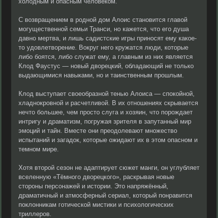
холодным и опасным человеком.
С возвращением в родной дом Алоис становится главой
могущественной семьи Транси, но кажется, что его душа
давно мертва, и лишь садистские игры приносят ему какое-
то удовлетворение. Вокруг него кружатся люди, которые
либо боятся, либо служат ему, а главным из них является
Клод Фаустус — новый дворецкий, обладающий не только
выдающимися навыками, но и таинственным прошлым.
Клод выступает своеобразной тенью Алоиса — спокойной,
хладнокровной и расчетливой. В их отношениях скрывается
нечто большее, чем просто слуга и хозяин, что порождает
интригу и драматизм, погружая зрителя в запутанный мир
эмоций и тайн. Вместе они преодолевают множество
испытаний и загадок, которые ожидают их в этом опасном и
темном мире.
Хотя второй сезон не адаптирует сюжет манги, он углубляет
вселенную «Тёмного дворецкого», раскрывая новые
стороны персонажей и истории. Это напряжённый,
драматичный и атмосферный сериал, который понравится
поклонникам готической мистики и психологических
триллеров.