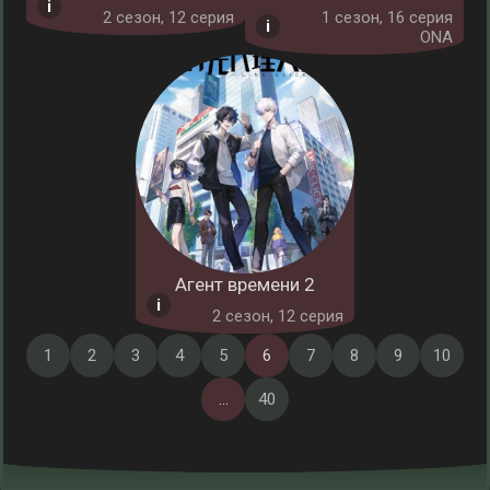
2 cезон, 12 серия
1 cезон, 16 серия
ONA
Агент времени 2
2 cезон, 12 серия
1
2
3
4
5
6
7
8
9
10
...
40