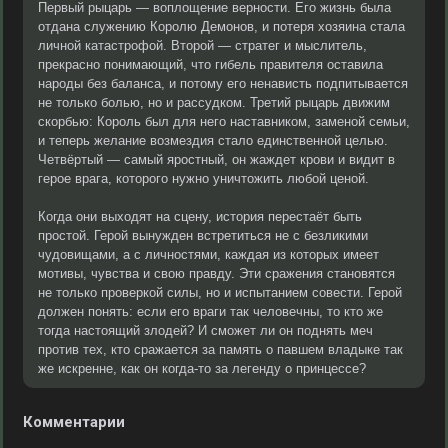
Первый рыцарь — воплощение верности. Его жизнь была
отдана служению Королю Демонов, и потеря хозяина стала
личной катастрофой. Второй — стратег и мыслитель,
прекрасно понимающий, что гибель правителя оставила
народы без баланса, и потому его ненависть подпитывается
не только болью, но и рассудком. Третий рыцарь движим
скорбью: Король был для него наставником, заменой семьи,
и теперь желание возмездия стало единственной целью.
Четвёртый — самый яростный, он жаждет крови и видит в
герое врага, которого нужно уничтожить любой ценой.
Когда они выходят на сцену, история перестаёт быть
простой. Герой вынужден встретиться не с безликими
чудовищами, а с личностями, каждая из которых имеет
мотивы, чувства и свою правду. Эти сражения становятся
не только проверкой силы, но и испытанием совести. Герой
должен понять: если его враги так человечны, то кто же
тогда настоящий злодей? И сможет ли он поднять меч
против тех, кто сражается за память о павшем владыке так
же искренне, как он когда-то за легенду о принцессе?
Комментарии