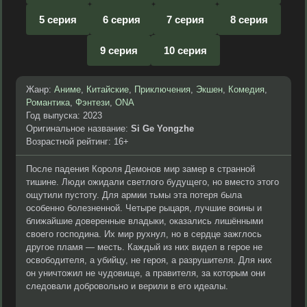
5 серия
6 серия
7 серия
8 серия
9 серия
10 серия
Жанр:
Аниме
,
Китайские
,
Приключения
,
Экшен
,
Комедия
,
Романтика
,
Фэнтези
,
ONA
Год выпуска: 2023
Оригинальное название:
Si Ge Yongzhe
Возрастной рейтинг: 16+
После падения Короля Демонов мир замер в странной
тишине. Люди ожидали светлого будущего, но вместо этого
ощутили пустоту. Для армии тьмы эта потеря была
особенно болезненной. Четыре рыцаря, лучшие воины и
ближайшие доверенные владыки, оказались лишёнными
своего господина. Их мир рухнул, но в сердце зажглось
другое пламя — месть. Каждый из них видел в герое не
освободителя, а убийцу, не героя, а разрушителя. Для них
он уничтожил не чудовище, а правителя, за которым они
следовали добровольно и верили в его идеалы.