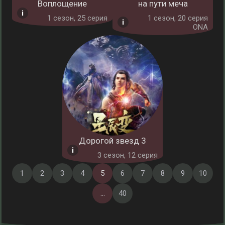
Воплощение
на пути меча
1 cезон, 25 серия
1 cезон, 20 серия
ONA
Дорогой звезд 3
3 cезон, 12 серия
1
2
3
4
5
6
7
8
9
10
...
40