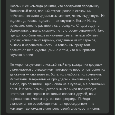
Нозоми и её команда решили, что заслужили передышку.
Волшебный парк, полный аттракционов и сказочных
пейзажей, казался идеальным местом, чтобы выдохнуть. Но
радость длилась недолго — их спутники, Коко и Натсу,
исчезают, словно растворяясь в воздухе. Следы ведут в
Зазеркалье, страну, скрытую по ту сторону отражений. Там,
где должно быть лишь искажение света, теперь обитает
угроза: копии самих героинь, созданные из их страхов,
ошибок и нерешительности. И теперь им предстоит
сражаться не с чудовищами, а с тем, что они прятали
глубоко в себе.
По мере погружения в искажённый мир каждая из девушек
сталкивается с отражением, которое не просто повторяет их
движения — оно знает их боль, их слабость, их сомнения.
Испытания Зазеркалья не про удары и заклинания, а про
выбор, про принятие. Здесь сила не в кулаке, а в понимании
себя. И в этом самом центре зыбкого мира происходит
нечто важное: героини не только спасают друзей, но и
перешагивают через внутренние преграды. Победа
становится не освобождением, а перерождением — в
команду, где каждая знает цену своей уязвимости и силы.