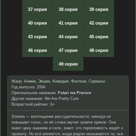
37 серия
38 серия
39 серия
40 серия
41 серия
42 серия
43 серия
44 серия
45 серия
46 серия
47 серия
48 серия
49 серия
Жанр:
Аниме
,
Экшен
,
Комедия
,
Фэнтези
,
Сериалы
Год выпуска: 2004
Оригинальное название:
Futari wa Precure
Другие названия: We Are Pretty Cure
Возрастной рейтинг: 6+
Хонока — воплощение рассудительности, никогда не
повышает голос, но её слова звучат громче криков. Она
знает цену знаниям и силе, знает, что торопливость ведёт к
провалу. Но всё меняется, когда рядом оказывается та, чья