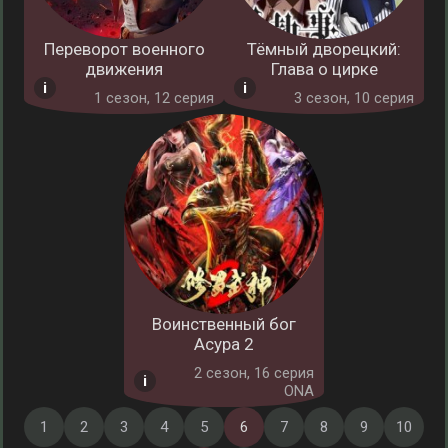
Переворот военного
Тёмный дворецкий:
движения
Глава о цирке
1 cезон, 12 серия
3 cезон, 10 серия
Воинственный бог
Асура 2
2 cезон, 16 серия
ONA
1
2
3
4
5
6
7
8
9
10