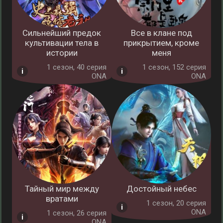
Сильнейший предок
Все в клане под
культивации тела в
прикрытием, кроме
истории
меня
1 cезон, 40 серия
1 cезон, 152 серия
ONA
ONA
Тайный мир между
Достойный небес
вратами
1 cезон, 20 серия
ONA
1 cезон, 26 серия
ONA