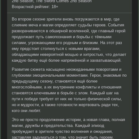
2nd Season, The Sword Comes 2nd Season
Возрастной рейтинг: 18+
Во втором сезоне зрители вновь погружаются в мир, где
слияние меча и магии определяет судьбы героев. События
разворачиваются в обширной вселенной, где главный герой
продолжает путь самопознания и борьбы с тёмными
силами, угрожающими его родным и близким. На этот раз
ему предстоит столкнуться с новыми врагами,
обладающими невероятной мощью и хитростью, что делает
каждую битву ещё более напряжённой и захватывающей.
Развитие сюжета насыщено неожиданными поворотами и
глубокими эмоциональными моментами. Герои, знакомые по
предыдущему сезону, становятся ещё более
многослойными, а их внутренние конфликты и отношения
становятся ключевыми в борьбе с злом. Каждый шаг на
пути к победе требует от них не только физической силы,
но и мудрости, а также готовности жертвовать ради тех,
кого они любят.
Это не просто продолжение истории, а новая глава, полная
магии, дружбы и предательства. Каждый эпизод
пробуждает в зрителе чувство волнения и ожидания,
заставляя задуматься о том, что значит быть героем.