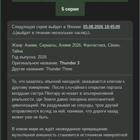
5 серия
Следующая серия выйдет в Японии:
05.08.2026 18:45:00
⚠️(выйдет в течение нескольких часов)⚠️
Жанр:
Аниме
,
Сериалы
,
Аниме 2026
,
Фантастика
,
Сёнен
,
Тайна
Год выпуска: 2026
Оригинальное название:
Thunder 3
Другие названия: Thunder Three
То, что казалось обычной находкой, оказывается ключом к
другому измерению. После случайного открытия портала
младшая сестра Пёнтару исчезает в альтернативной
реальности, где Земля давно покорена инопланетной
цивилизацией. Не раздумывая ни секунды, трое друзей
отправляются вслед за ней, понимая, что дороги назад
может уже не быть.
В новом мире их ждёт неожиданное превращение:
мультяшная внешность становится источником невероятной