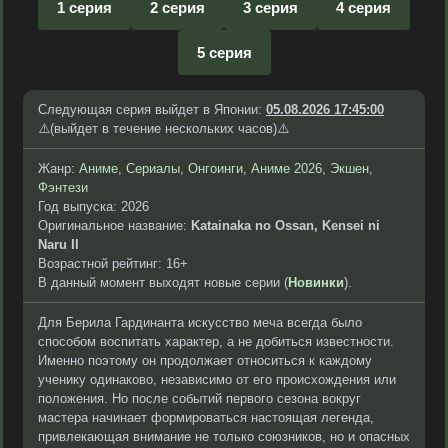
1 серия
2 серия
3 серия
4 серия
5 серия
Следующая серия выйдет в Японии:
05.08.2026 17:45:00
⚠️(выйдет в течение нескольких часов)⚠️
Жанр:
Аниме
,
Сериалы
,
Онгоинги
,
Аниме 2026
,
Экшен
,
Фэнтези
Год выпуска: 2026
Оригинальное название:
Katainaka no Ossan, Kensei ni
Naru II
Возрастной рейтинг: 16+
В данный момент выходят новые серии (
Новинки
).
Для Берила Гардинанта искусство меча всегда было
способом воспитать характер, а не добиться известности.
Именно поэтому он продолжает относиться к каждому
ученику одинаково, независимо от его происхождения или
положения. Но после событий первого сезона вокруг
мастера начинает формироваться настоящая легенда,
привлекающая внимание не только союзников, но и опасных