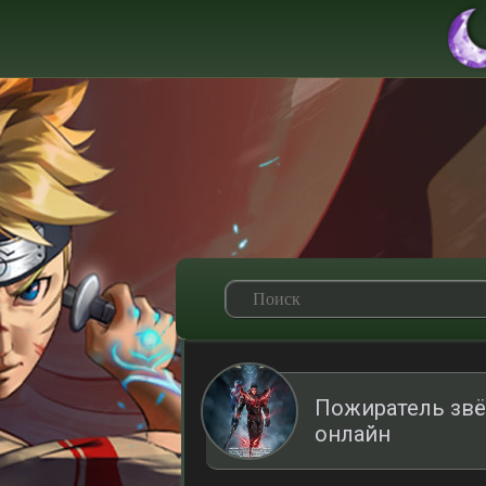
Пожиратель звё
онлайн