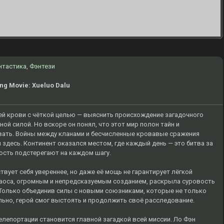
нтастика
,
Фэнтези
ng Movie: Xueluo Dalu
й крови с чёткой целью — выяснить происхождение загадочного
й силой. Но вскоре он понял, что этот мир полон тайн и
вать. Войны между кланами и бесчисленные кровавые сражения
здесь. Континент оказался местом, где каждый день — это битва за
ость подстерегают на каждом шагу.
твует себя увереннее, но даже её мощь не гарантирует лёгкой
 хаоса, огромным и непредсказуемым созданием, раскрыла суровость
Только объединив силы с новыми союзниками, которые не только
льно, герой смог выстоять и продолжить своё расследование.
лепортации становится главной загадкой всей миссии. Ло Фэн