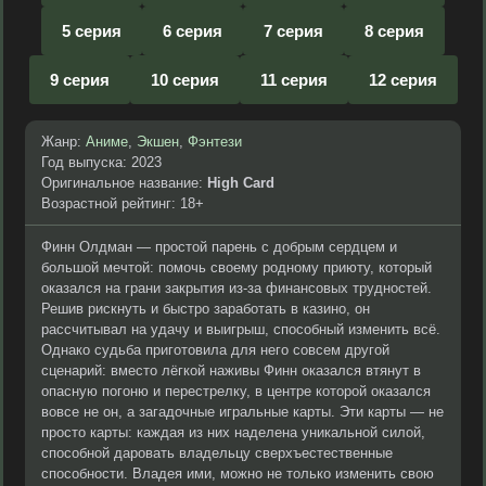
5 серия
6 серия
7 серия
8 серия
9 серия
10 серия
11 серия
12 серия
Жанр:
Аниме
,
Экшен
,
Фэнтези
Год выпуска: 2023
Оригинальное название:
High Card
Возрастной рейтинг: 18+
Финн Олдман — простой парень с добрым сердцем и
большой мечтой: помочь своему родному приюту, который
оказался на грани закрытия из-за финансовых трудностей.
Решив рискнуть и быстро заработать в казино, он
рассчитывал на удачу и выигрыш, способный изменить всё.
Однако судьба приготовила для него совсем другой
сценарий: вместо лёгкой наживы Финн оказался втянут в
опасную погоню и перестрелку, в центре которой оказался
вовсе не он, а загадочные игральные карты. Эти карты — не
просто карты: каждая из них наделена уникальной силой,
способной даровать владельцу сверхъестественные
способности. Владея ими, можно не только изменить свою