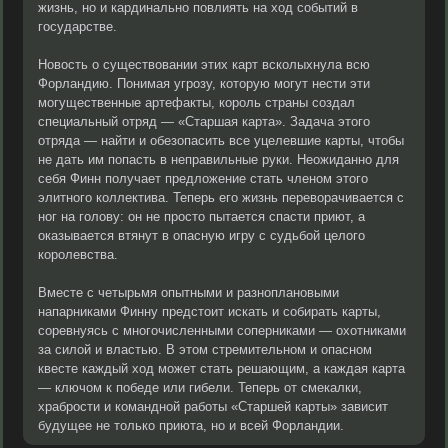
жизнь, но и кардинально повлиять на ход событий в
государстве.
Новость о существовании этих карт всколыхнула всю
Форландию. Понимая угрозу, которую могут нести эти
могущественные артефакты, король страны создал
специальный отряд — «Старшая карта». Задача этого
отряда — найти и обезопасить все уцелевшие карты, чтобы
не дать им попасть в неправильные руки. Неожиданно для
себя Финн получает предложение стать членом этого
элитного коллектива. Теперь его жизнь переворачивается с
ног на голову: он не просто пытается спасти приют, а
оказывается втянут в опасную игру с судьбой целого
королевства.
Вместе с четырьмя опытными и разноплановыми
напарниками Финну предстоит искать и собирать карты,
соревнуясь с многочисленными соперниками — охотниками
за силой и властью. В этом стремительном и опасном
квесте каждый ход может стать решающим, а каждая карта
— ключом к победе или гибели. Теперь от смекалки,
храбрости и командной работы «Старшей карты» зависит
будущее не только приюта, но и всей Форландии.