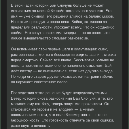
В этой части истории Бай Сяочунь больше не может
скрываться за маской беззаботного вечного ученика. Его
имя — уже символ, его решения влияют на баланс миров.
Но с этим приходит и новая цена. Война, затеянная за
пределами реальности, угрожает всему, что он когда-либо
любил. Его зовут спасти миллиарды — но он знает, что
любое вмешательство сломает равновесие.
Он вспоминает свои первые шаги в культивации: смех,
растерянность, мечты о бессмертии ради славы и... страха
перед смертью. Сейчас всё иначе. Бессмертие больше не
цель, а проклятие, если оно не наполнено смыслом. Бай
даёт клятву — не вмешиваться, если нет другого выхода.
Но когда его старые друзья оказываются на грани гибели,
он нарушает собственное слово.
Последствия этого решения будут непредсказуемыми.
Ветер истории снова разносит имя Бай Сяочуня, и те, кто
молился ему как богу, теперь зовут его проклятием. Он
становится не героем и не злодеем — а живым
напоминанием о том, что воля бессмертного — это не
безошибочность. Это готовность отвечать за свои ошибки,
даже спустя вечность.