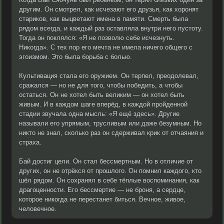
другим. Он смотрел, как исчезают его друзья, как хоронят
стариков, как выцветают имена в памяти. Смерть была
рядом всегда, и каждый раз оставляла внутри него пустоту.
Тогда он поклялся: «Я не позволю себе исчезнуть.
Никогда». С тех пор его мечта не имела ничего общего с
эгоизмом. Это была борьба с болью.
Культивация стала его оружием. Он терпел, преодолевал,
сражался — но не для того, чтобы победить, а чтобы
остаться. Он не хотел быть великим — он хотел быть
живым. И в каждом шаге вперёд, в каждой пройденной
стадии звучала одна мысль: «Я ещё здесь». Другие
называли его упрямым, трусливым или даже безумным. Но
никто не знал, сколько раз он сдерживал крик от отчаяния и
страха.
Бай достиг цели. Он стал бессмертным. Но в отличие от
других, он не отрёкся от прошлого. Он помнил каждого, кто
шёл рядом. Он сохранял в себе тёплые воспоминания, как
драгоценности. Его бессмертие — не броня, а сердце,
которое никогда не перестанет биться. Вечное, живое,
человечное.