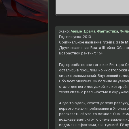
Жанр:
Аниме
,
Драма
,
Фантастика
,
Фил
Год выпуска: 2013
Оригинальное название:
Steins;Gate Mo
Другие названия: Врата Штейна: Област
Возрастной рейтинг: 16+
Год прошёл после того, как Ринтаро О
остались в прошлом, но их отголоски 
своих воспоминаний. Внутренний голос
Обо всех ошибках. Он больше не уверен
стало для него ловушкой, из которой
теряя связь с реальностью и окружаю
А где-то вдали, спустя долгую разлуку
первого же дня пребывания в Японии 
рассказать ей что-то важное. Она не м
подсказывает: кто-то очень важный ис
ведомая не фактами, а интуицией. Её 