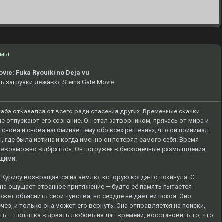
ьмы
vie: Fuka Ryouiki no Deja vu
ь загрузки дежавю, Steins Gate Movie
кабэ отказался от всего ради спасения других. Временные скачки
не отпускают его сознание. Он стал затворником, прячась от мира и
 снова и снова напоминает ему обо всех решениях, что он принимал.
, где была истина и когда именно он потерял самого себя. Время
 невозможно выбраться. Он погружён в бесконечные размышления,
щими.
, Курису возвращается на землю, которую когда-то покинула. С
она ощущает странное притяжение — будто её память пытается
ожет объяснить свои чувства, но сердце не даёт ей покоя. Оно
чез, и только она может его вернуть. Она отправляется на поиски,
путь — попытка вырвать любовь из лап времени, восстановить то, что