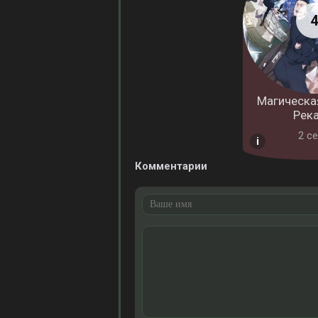
Магическая
Рек
2 cе
Комментарии