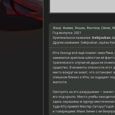
Жанр:
Аниме
,
Экшен
,
Фэнтези
,
Сёнен
,
Ф
Год выпуска: 2021
Оригинальное название:
Gekijouban Ju
Другие названия: Gekijouban Jujutsu Kai
Юта Оккоцу всё ещё помнит смех Рики, 
заменился хриплым шёпотом её фантома
трагического случая её душа не поже
существо. В моменты опасности этот д
никто вокруг не знает, что остановит
слишком близко к Юте, он ощущает лед
жалости.
Смотреть на это разрушение — значит
его под крыло. Место учебы находится
здесь окрашены в пурпур мистических
туда Юту привёл Мастер Сатору Годзё 
и товарищами: Маки Зенин с её безупр