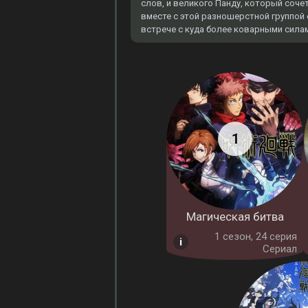
слов, и великого Панду, который соче
вместе с этой разношерстной группой
встрече с куда более коварными сила
Магическая битва
1 cезон, 24 серия
Сериал