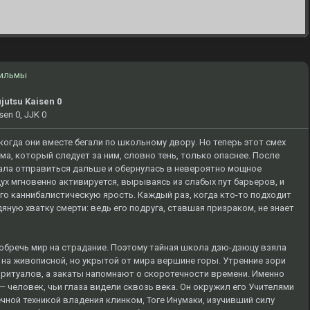
ильмы
jutsu Kaisen 0
sen 0, JJK 0
когда они вместе бегали по школьному двору. Но теперь этот смех
, который следует за ним, словно тень, только опаснее. После
лала отправиться дальше и обернулась в невероятно мощное
ух мгновенно активируется, вырываясь из слабых пут барьеров, и
 его каннибалистическую ярость. Каждый раз, когда кто-то подходит
яную хватку смерти: ведь его подруга, ставшая призраком, не знает
 обречь мир на страдание. Поэтому тайная школа дзю-дзюцу взяла
 на живописной, но укрытой от мира вершине горы. Утренние зори
 ритуалов, а закаты напомнают о скоротечности времени. Именно
— человек, чьи глаза видели сквозь века. Он окружил его Учителями
ечной техникой владения клинком, Тоге Инумаки, изучивший силу