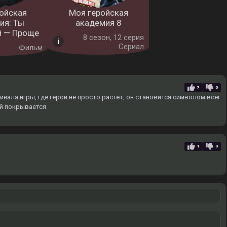
ойская
Моя геройская
ия: Ты
академия 8
 — Проще
8 cезон, 12 серия
Сериал
Фильм
7
0
инала игры, где герой не просто растёт, он становится символом всег
ой покрывается
1
0