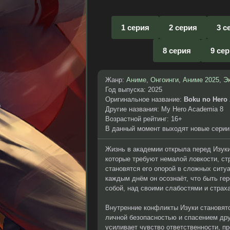
1 серия
2 серия
3 с
8 серия
9 се
Жанр:
Аниме
,
Онгоинги
,
Аниме 2025
,
Э
Год выпуска: 2025
Оригинальное название:
Boku no Hero 
Другие названия: My Hero Academia 8
Возрастной рейтинг: 16+
В данный момент выходят новые серии
Жизнь в академии открыла перед Изуки
которые требуют немалой ловкости, с
становятся его опорой в сложных ситу
каждым днём он осознаёт, что быть гер
собой, над своими слабостями и страх
Внутренние конфликты Изуки становят
личной безопасностью и спасением дру
усиливает чувство ответственности, 