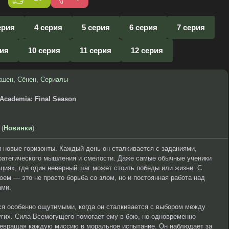
ерия
4 серия
5 серия
6 серия
7 серия
рия
10 серия
11 серия
12 серия
кшен
,
Сёнен
,
Сериалы
Academia: Final Season
 (
Новинки
).
 новые горизонты. Каждый день он сталкивается с заданиями,
тратегического мышления и смелости. Даже самые обычные ученики
ациях, где один неверный шаг может стоить победы или жизни. С
оем — это не просто борьба со злом, но и постоянная работа над
ами.
ся особенно ощутимыми, когда он сталкивается с выбором между
гих. Сила Всемогущего помогает ему в бою, но одновременно
превращая каждую миссию в моральное испытание. Он наблюдает за