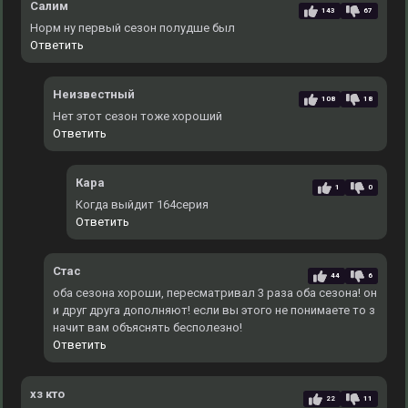
Салим
143
67
Норм ну первый сезон полудше был
Ответить
Неизвестный
108
18
Нет этот сезон тоже хороший
Ответить
Кара
1
0
Когда выйдит 164серия
Ответить
Стас
44
6
оба сезона хороши, пересматривал 3 раза оба сезона! он
и друг друга дополняют! если вы этого не понимаете то з
начит вам объяснять бесполезно!
Ответить
хз кто
22
11