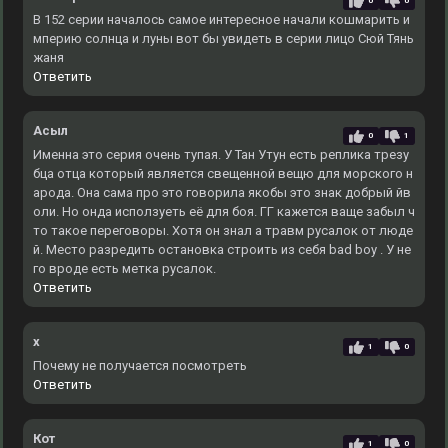
0
0
В 152 серии началось самое интересное начали кошмарить и
мперию солнца и луны вот бы увидеть в серии лицо Сюй Тянь
жаня
Ответить
Асыл
0
1
Именна это серия очень тупая. У Тан Утун есть реплика трезу
бца отца который является свещенной вещю для морского н
арода. Она сама про это говорила якобы это знак добрый йв
оли. Но онда исползуеть её для боя. ГГ кажется ваще забыл ч
то такое переговоры. Хотя он знал а травм русалок от люде
й. Место разредить остановка строить из себя bad boy . У не
го вроде есть метка русалок.
Ответить
x
1
0
Почему не получается посмотреть
Ответить
Кот
1
0