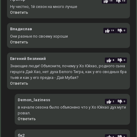
19
10
Ну честно, 1й сезон на много лучше
Ответить
Владислав
19
0
Они разные по своему хороши
Ответить
Евгений Безликий
8
0
Знающие люди! Объясните, почему у Хо Юйхао, родного сына
герцога Дай Хао, нет духа Белого Тигра, как у его сводных бра
тьев и как у его предка - Дай Мубая?
Ответить
Demon_laziness
2
0
в начале сезона было объяснено что у Хо Юйхао дух мути
ровал.
Ответить
бк2
3
3