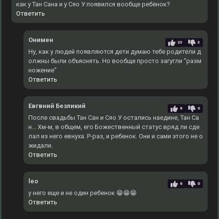
как у Тан Сана и у Сяо У появился вообще ребёнок?
Ответить
Онимен
23
3
Ну, как у людей появляются дети думаю тебе родители д
олжны были объяснять. Но вообще просто загугли "разм
ножение"
Ответить
Евгвний Безликий
6
0
После свадьбы Тан Сан и Сяо У остались наедине, Тан Са
н... Хм-м, в общем, его Божественный статус вряд ли сде
лал из него евнуха. Р-раз, и ребенок. Они и сами этого не о
жидали.
Ответить
leo
6
0
у него еще и не один ребенок 😁😁😁
Ответить