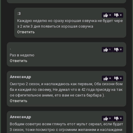
:3
0
0
Каждую неделю но сразу хорошая озвучка не будет чере
з 2 или 3 дня появиться хорошая озвучка
Ответить
.
1
0
Раз в неделю
Ответить
Александр
6
0
Смотрю 2 сезон, и наслаждаюсь как первым, Оба сизони бом
ба и каждий по своему, Не думал что в 42 года присяду на так
ое офигительное аниме, ето вам не санта барбара ).
Ответить
Александр
3
0
Вобщем советую всем глянуть етот мульт сереал, если будет
3 сезон, тоже посмотрю с огромним желанием и наслаждени