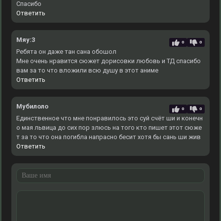
Спасибо
Ответить
Мяу:3
0
0
Ребята он даже тан сана обошол
Мне очень нравится сюжет дорисовки любовь и ТД спасибо
вам за то что вложили всю душу в этот аниме
Ответить
Мубилоло
0
0
Единственное что мне понравилось это суй счёт ши и конечн
о мая львица до сих пор злюсь на того кто пишет этот сюже
т за то что она погибла напрасно бесит хотя бы сань ши жив
Ответить