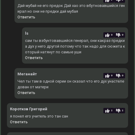
Дай мубай не его предок Дай хао это вбутновавшийся ген
ирал но они не предки дай мубая
Ответить
ls
0
0
сам ты взбунтовавшийся генерал, они какраз предки
а дух у него другой потому что так надо для сюжета к
оторый натянут по самые уши
Ответить
Меганайт
0
0
Чел ты там в одной серии он сказал что его дух унастеле
дован от матери
Ответить
Коротков Григорий
2
2
я понел его учитель это тан сан
Ответить