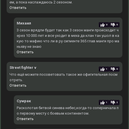
ем, а пока наслаждаюсь 2 сезоном.
Ответить
Михаил
0
0
3 сезон врядли будет так как 3 сезон манги происходит ч
ерез 10 000 лет и все уходит в меха да клан тан ушол в ка
кую то мафию что ли в ру сигменте 365 глав манги про ма
ньхву не знаю
Ответить
Street fighter v
1
0
Что ещё можете посоветовать такое же офигительная посм
отреть.
Ответить
Сумрак
1
2
Расколотая битвой синева небес,когда-то соперничала п
о первому месту с боевым континентом.
Ответить