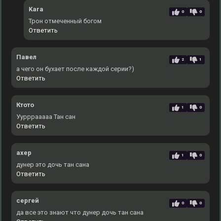
Kara
0
0
Трон отмеченный богом
Ответить
Павел
2
1
а чего он бухает после каждой серии?)
Ответить
Ктото
1
0
Уурррааааа Тан сан
Ответить
ахер
1
0
дунер это дочь тан сана
Ответить
сергей
0
0
да все это знают что дунер дочь тан сана