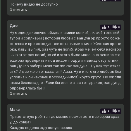
Почему видео не доступно
Ответить
Дао
0
0
Ну медведя конечно обидели с мини копией, лысый толстый
тупой и сопливый ) история любви с ван дун эр просто боже
ственна и превосходит все остальные аниме. Жесткая прове
рка, лавы выпил, раз чуть не погиб, 9 раз мечем себя насквоз
ь и в этот раз погиб, но ей и этого было мало, она решила его
еще раз проверить и под видом подруги и ввиду отсутствия
ван Дун эр забери меня так же как вандуна... Ну как тут отказ
ать? И все же он отказался!!! Аааа. Ну в итоге его любовь без
условна и он наконец воссоединился) круто круто. Но уж сли
шком беспощадно . Если бы его не спас тот дракон, ван дун д
опроверялась бы !!!
Ответить
Макс
0
0
Приветствую ребята, где можно посмотреть все серии сраз
у, до конца?
Каждую неделю жду новую серию.