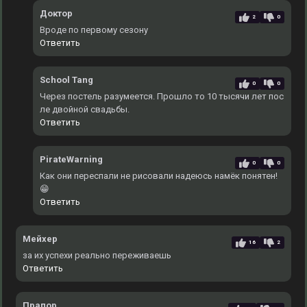
Доктор
2
0
Вроде по первому сезону
Ответить
School Tang
0
0
Через постель разумеется. Прошло то 10 тысячи лет пос
ле двойной свадьбы.
Ответить
PirateWarning
0
0
Как они переспали не рисовали надеюсь намёк понятен!
😁
Ответить
Мейхер
16
2
за их успехи реально переживаешь
Ответить
Прапор