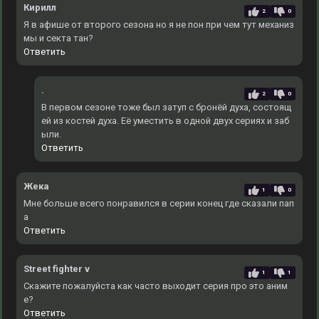
Кирилл
2
0
Я в афише от второго сезона но я не пон при чем тут механиз
мы и секта тан?
Ответить
.
2
0
В первом сезоне тоже был затуп с бронёй духа, состоящ
ей из костей духа. Еë уместить в одной двух сериях и заб
ыли.
Ответить
Жека
1
0
Мне больше всего понравился в серии конец где сказали пап
а
Ответить
Street fighter v
1
1
Скажите пожалуйста как часто выходит серия про это аним
е?
Ответить