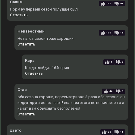
Салим
143
67
Норм ну первый сезон полудше был
Ответить
Неизвестный
108
18
Нет этот сезон тоже хороший
Ответить
Кара
1
0
Когда выйдит 164серия
Ответить
Стас
44
6
оба сезона хороши, пересматривал 3 раза оба сезона! он
и друг друга дополняют! если вы этого не понимаете то з
начит вам объяснять бесполезно!
Ответить
хз кто
22
11