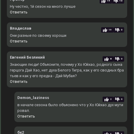
19
10
Ну честно, 1й сезон на много лучше
Ответить
Владислав
19
0
Они разные по своему хороши
Ответить
Евгений Безликий
8
0
Знающие люди! Объясните, почему у Хо Юйхао, родного сына
герцога Дай Хао, нет духа Белого Тигра, как у его сводных бра
тьев и как у его предка - Дай Мубая?
Ответить
Demon_laziness
2
0
в начале сезона было объяснено что у Хо Юйхао дух мути
ровал.
Ответить
бк2
3
3