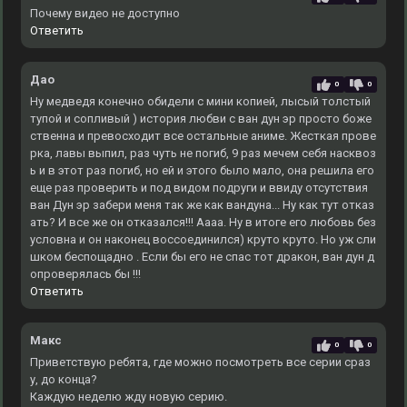
Почему видео не доступно
Ответить
Дао
0
0
Ну медведя конечно обидели с мини копией, лысый толстый
тупой и сопливый ) история любви с ван дун эр просто боже
ственна и превосходит все остальные аниме. Жесткая прове
рка, лавы выпил, раз чуть не погиб, 9 раз мечем себя насквоз
ь и в этот раз погиб, но ей и этого было мало, она решила его
еще раз проверить и под видом подруги и ввиду отсутствия
ван Дун эр забери меня так же как вандуна... Ну как тут отказ
ать? И все же он отказался!!! Аааа. Ну в итоге его любовь без
условна и он наконец воссоединился) круто круто. Но уж сли
шком беспощадно . Если бы его не спас тот дракон, ван дун д
опроверялась бы !!!
Ответить
Макс
0
0
Приветствую ребята, где можно посмотреть все серии сраз
у, до конца?
Каждую неделю жду новую серию.