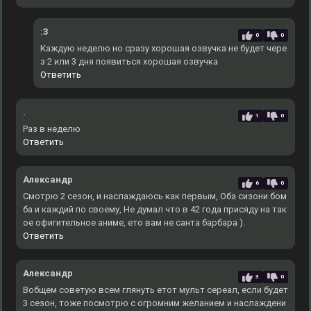
:3
0
0
Каждую неделю но сразу хорошая озвучка не будет чере
з 2 или 3 дня появиться хорошая озвучка
Ответить
.
1
0
Раз в неделю
Ответить
Александр
6
0
Смотрю 2 сезон, и наслаждаюсь как первым, Оба сизони бом
ба и каждий по своему, Не думал что в 42 года присяду на так
ое офигительное аниме, ето вам не санта барбара ).
Ответить
Александр
3
0
Вобщем советую всем глянуть етот мульт сереал, если будет
3 сезон, тоже посмотрю с огромним желанием и наслаждени