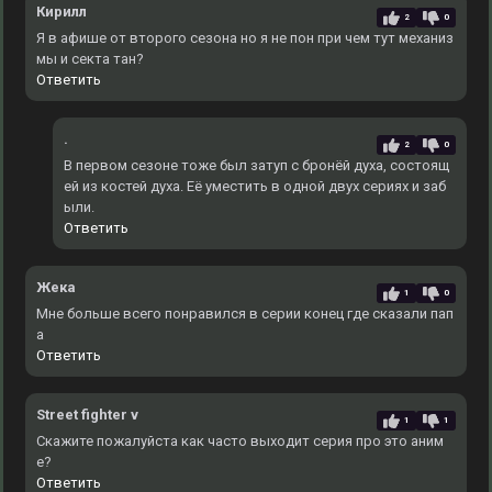
Кирилл
2
0
Я в афише от второго сезона но я не пон при чем тут механиз
мы и секта тан?
Ответить
.
2
0
В первом сезоне тоже был затуп с бронёй духа, состоящ
ей из костей духа. Еë уместить в одной двух сериях и заб
ыли.
Ответить
Жека
1
0
Мне больше всего понравился в серии конец где сказали пап
а
Ответить
Street fighter v
1
1
Скажите пожалуйста как часто выходит серия про это аним
е?
Ответить