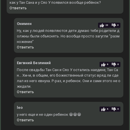
как у Тан Сана и у Сяо У появился вообще ребёнок?
Ответить
Онимен
23
3
Ну, как у людей появляются дети думаю тебе родители д
олжны были объяснять. Но вообще просто загугли "разм
ножение"
Ответить
Евгвний Безликий
6
0
После свадьбы Тан Сан и Сяо У остались наедине, Тан Са
н... Хм-м, в общем, его Божественный статус вряд ли сде
лал из него евнуха. Р-раз, и ребенок. Они и сами этого не о
жидали.
Ответить
leo
6
0
у него еще и не один ребенок 😁😁😁
Ответить