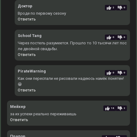
Доктор
2
0
Вроде по первому сезону
Ответить
School Tang
0
0
Через постель разумеется. Прошло то 10 тысячи лет пос
ле двойной свадьбы.
Ответить
PirateWarning
0
0
Как они переспали не рисовали надеюсь намёк понятен!
😁
Ответить
Мейхер
16
2
за их успехи реально переживаешь
Ответить
Прапор