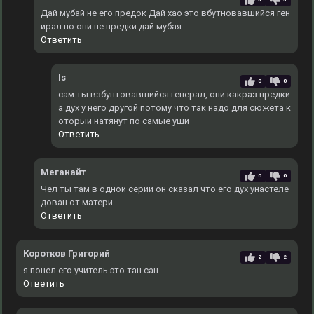
Дай мубай не его предок Дай хао это вбутновавшийся ген
ирал но они не предки дай мубая
Ответить
ls
0
0
сам ты взбунтовавшийся генерал, они какраз предки
а дух у него другой потому что так надо для сюжета к
оторый натянут по самые уши
Ответить
Меганайт
0
0
Чел ты там в одной серии он сказал что его дух унастеле
дован от матери
Ответить
Коротков Григорий
2
2
я понел его учитель это тан сан
Ответить