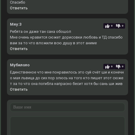
Спасибо
Ответить
Мяу:3
0
0
Ребята он даже тан сана обошол
Мне очень нравится сюжет дорисовки любовь и ТД спасибо
вам за то что вложили всю душу в этот аниме
Ответить
Мубилоло
0
0
Единственное что мне понравилось это суй счёт ши и конечн
о мая львица до сих пор злюсь на того кто пишет этот сюже
т за то что она погибла напрасно бесит хотя бы сань ши жив
Ответить