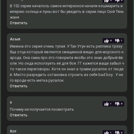
0
0
В 152 серии началось самое интересное начали кошмарить и
мперию солнца и луны вот бы увидеть в серии лицо Сюй Тянь
жаня
Ответить
Асыл
0
1
Именна это серия очень тупая. У Тан Утун есть реплика трезу
бца отца который является свещенной вещю для морского н
арода. Она сама про это говорила якобы это знак добрый йв
оли. Но онда исползуеть её для боя. ГГ кажется ваще забыл ч
то такое переговоры. Хотя он знал а травм русалок от люде
й. Место разредить остановка строить из себя bad boy . У не
го вроде есть метка русалок.
Ответить
x
1
0
Почему не получается посмотреть
Ответить
Кот
1
0