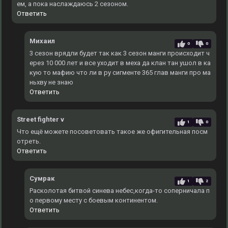
ем, а пока наслаждаюсь 2 сезоном.
Ответить
Михаил
0
0
3 сезон врядли будет так как 3 сезон манги происходит ч
ерез 10 000 лет и все уходит в меха да клан тан ушол в ка
кую то мафию что ли в ру сигменте 365 глав манги про ма
ньхву не знаю
Ответить
Street fighter v
1
0
Что ещё можете посоветовать такое же офигительная посм
отреть.
Ответить
Сумрак
1
2
Расколотая битвой синева небес,когда-то соперничала п
о первому месту с боевым континентом.
Ответить