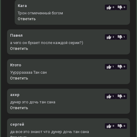
Kara
0
0
Трон отмеченный богом
Ответить
Павел
2
1
а чего он бухает после каждой серии?)
Ответить
Ктото
1
0
Уурррааааа Тан сан
Ответить
ахер
1
0
дунер это дочь тан сана
Ответить
сергей
0
0
да все это знают что дунер дочь тан сана