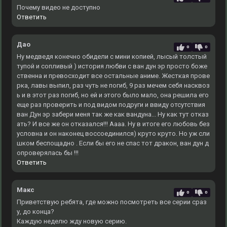
Почему видео не доступно
Ответить
Дао
0
0
Ну медведя конечно обидели с мини копией, лысый толстый
тупой и сопливый ) история любви с ван дун эр просто боже
ственна и превосходит все остальные аниме. Жесткая прове
рка, лавы выпил, раз чуть не погиб, 9 раз мечем себя насквоз
ь и в этот раз погиб, но ей и этого было мало, она решила его
еще раз проверить и под видом подруги и ввиду отсутствия
ван Дун эр забери меня так же как вандуна... Ну как тут отказ
ать? И все же он отказался!!! Аааа. Ну в итоге его любовь без
условна и он наконец воссоединился) круто круто. Но уж сли
шком беспощадно . Если бы его не спас тот дракон, ван дун д
опроверялась бы !!!
Ответить
Макс
0
0
Приветствую ребята, где можно посмотреть все серии сраз
у, до конца?
Каждую неделю жду новую серию.