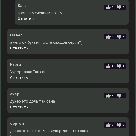
Kara
0
0
Трон отмеченный богом
Ответить
Павел
2
1
а чего он бухает после каждой серии?)
Ответить
Ктото
1
0
Уурррааааа Тан сан
Ответить
ахер
1
0
дунер это дочь тан сана
Ответить
сергей
0
0
да все это знают что дунер дочь тан сана