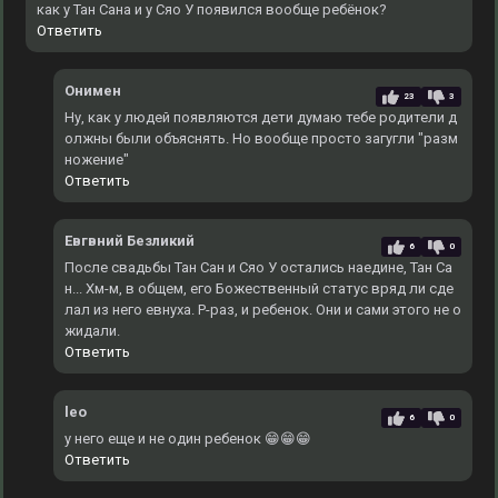
как у Тан Сана и у Сяо У появился вообще ребёнок?
Ответить
Онимен
23
3
Ну, как у людей появляются дети думаю тебе родители д
олжны были объяснять. Но вообще просто загугли "разм
ножение"
Ответить
Евгвний Безликий
6
0
После свадьбы Тан Сан и Сяо У остались наедине, Тан Са
н... Хм-м, в общем, его Божественный статус вряд ли сде
лал из него евнуха. Р-раз, и ребенок. Они и сами этого не о
жидали.
Ответить
leo
6
0
у него еще и не один ребенок 😁😁😁
Ответить