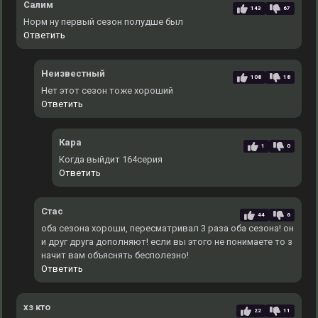
Салим
143
67
Норм ну первый сезон полудше был
Ответить
Неизвестный
108
18
Нет этот сезон тоже хороший
Ответить
Кара
1
0
Когда выйдит 164серия
Ответить
Стас
44
6
оба сезона хороши, пересматривал 3 раза оба сезона! он
и друг друга дополняют! если вы этого не понимаете то з
начит вам объяснять бесполезно!
Ответить
хз кто
22
11