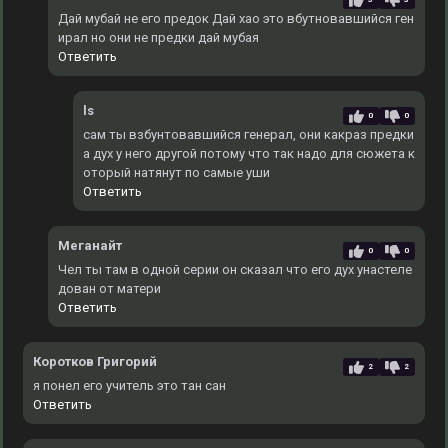
Дай мубай не его предок Дай хао это вбутновавшийся ген
ирал но они не предки дай мубая
Ответить
ls
0
0
сам ты взбунтовавшийся генерал, они какраз предки
а дух у него другой потому что так надо для сюжета к
оторый натянут по самые уши
Ответить
Меганайт
0
0
Чел ты там в одной серии он сказал что его дух унастеле
дован от матери
Ответить
Коротков Григорий
2
2
я понел его учитель это тан сан
Ответить