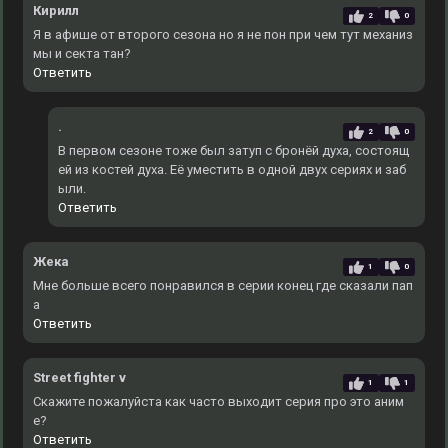
Кирилл
2
0
Я в афише от второго сезона но я не пон при чем тут механиз
мы и секта тан?
Ответить
.
2
0
В первом сезоне тоже был затуп с бронёй духа, состоящ
ей из костей духа. Еë уместить в одной двух сериях и заб
ыли.
Ответить
Жека
1
0
Мне больше всего понравился в серии конец где сказали пап
а
Ответить
Street fighter v
1
1
Скажите пожалуйста как часто выходит серия про это аним
е?
Ответить