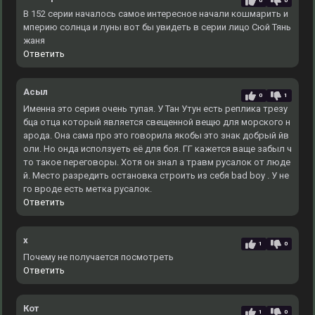
0
0
В 152 серии началось самое интересное начали кошмарить и
мперию солнца и луны вот бы увидеть в серии лицо Сюй Тянь
жаня
Ответить
Асыл
0
1
Именна это серия очень тупая. У Тан Утун есть реплика трезу
бца отца который является свещенной вещю для морского н
арода. Она сама про это говорила якобы это знак добрый йв
оли. Но онда исползуеть её для боя. ГГ кажется ваще забыл ч
то такое переговоры. Хотя он знал а травм русалок от люде
й. Место разредить остановка строить из себя bad boy . У не
го вроде есть метка русалок.
Ответить
x
1
0
Почему не получается посмотреть
Ответить
Кот
1
0