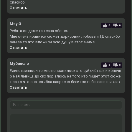
Спасибо
Ответить
Мяу:3
0
0
Ребята он даже тан сана обошол
Мне очень нравится сюжет дорисовки любовь и ТД спасибо
вам за то что вложили всю душу в этот аниме
Ответить
Мубилоло
0
0
Единственное что мне понравилось это суй счёт ши и конечн
о мая львица до сих пор злюсь на того кто пишет этот сюже
т за то что она погибла напрасно бесит хотя бы сань ши жив
Ответить