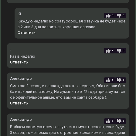
:3
0
0
Каждую неделю но сразу хорошая озвучка не будет чере
з 2 или 3 дня появиться хорошая озвучка
Ответить
.
1
0
Раз в неделю
Ответить
Александр
6
0
Смотрю 2 сезон, и наслаждаюсь как первым, Оба сизони бом
ба и каждий по своему, Не думал что в 42 года присяду на так
ое офигительное аниме, ето вам не санта барбара ).
Ответить
Александр
3
0
Вобщем советую всем глянуть етот мульт сереал, если будет
3 сезон, тоже посмотрю с огромним желанием и наслаждени