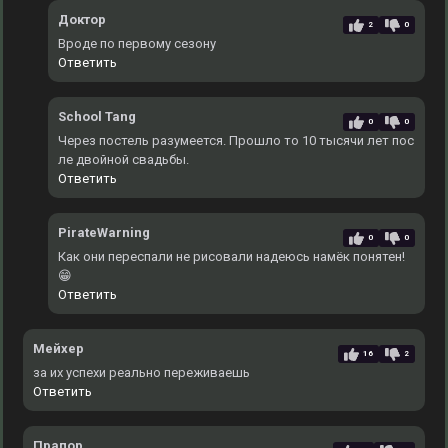
Доктор
2
0
Вроде по первому сезону
Ответить
School Tang
0
0
Через постель разумеется. Прошло то 10 тысячи лет пос
ле двойной свадьбы.
Ответить
PirateWarning
0
0
Как они переспали не рисовали надеюсь намёк понятен!
😁
Ответить
Мейхер
16
2
за их успехи реально переживаешь
Ответить
Прапор