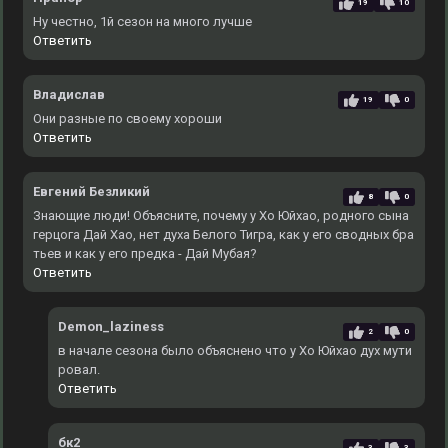
19
10
Ну честно, 1й сезон на много лучше
Ответить
Владислав
19
0
Они разные по своему хороши
Ответить
Евгений Безликий
8
0
Знающие люди! Объясните, почему у Хо Юйхао, родного сына
герцога Дай Хао, нет духа Белого Тигра, как у его сводных бра
тьев и как у его предка - Дай Мубая?
Ответить
Demon_laziness
2
0
в начале сезона было объяснено что у Хо Юйхао дух мути
ровал.
Ответить
бк2
3
3