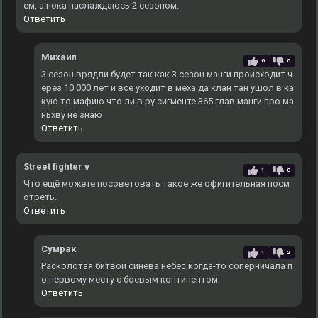
ем, а пока наслаждаюсь 2 сезоном.
Ответить
Михаил
0
0
3 сезон врядли будет так как 3 сезон манги происходит ч
ерез 10 000 лет и все уходит в меха да клан тан ушол в ка
кую то мафию что ли в ру сигменте 365 глав манги про ма
ньхву не знаю
Ответить
Street fighter v
1
0
Что ещё можете посоветовать такое же офигительная посм
отреть.
Ответить
Сумрак
1
2
Расколотая битвой синева небес,когда-то соперничала п
о первому месту с боевым континентом.
Ответить