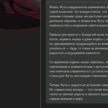
Жизнь Футы кардинально изменилась в 
серой кошечкой. Он всегда считал, что
умными глазами сразу же растопил его
должным образом, и попросила Футу вз
любопытство и искренняя забота взяли
Первые дни вместе с Кьюругой были по
лоток, кормить кошку и даже играть с 
но одновременно нуждающейся во внима
улыбаться — будь то гонки за мячиком
радостью и ощущением важности.
Со временем парень начал замечать, к
терпеливым и внимательным к деталям
она помогала справляться с усталост
стали для Футы настоящим спасением,
Теперь Фута с радостью встречает каж
Их совместные вечера — это тихие мгно
тепло от мягкой шерсти и нежного мур
самым важным в мире.