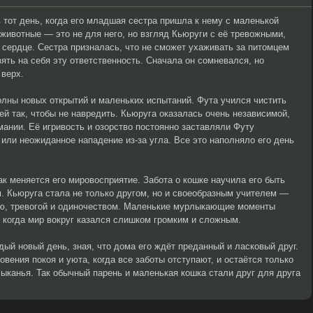
тот день, когда его младшая сестра пришла к нему с маленькой
 животные — это не для него, но взгляд Кьюруги с её тревожными,
 сердце. Сестра призналась, что не сможет ухаживать за питомцем
ять на себя эту ответственность. Сначала он сомневался, но
 верх.
лны новых открытий и маленьких испытаний. Фута учился чистить
ней так, чтобы не навредить. Кьюруга оказалась очень независимой,
нии. Её игривость и озорство постоянно заставляли Футу
 или неожиданное нападение из-за угла. Все это наполняло его день
ак меняется его мировосприятие. Забота о кошке научила его быть
. Кьюруга стала не только другом, но и своеобразным учителем —
ью, тревогой и одиночеством. Маленькие мурлыкающие моменты
 когда мир вокруг казался слишком громким и сложным.
дый новый день, зная, что дома его ждёт преданный и ласковый друг.
вения покоя и уюта, когда все заботы отступают, и остаётся только
лыканья. Так обычный парень и маленькая кошка стали друг для друга