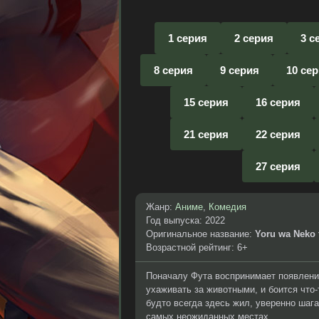
1 серия
2 серия
3 с
8 серия
9 серия
10 се
15 серия
16 серия
21 серия
22 серия
27 серия
Жанр:
Аниме
,
Комедия
Год выпуска: 2022
Оригинальное название:
Yoru wa Neko 
Возрастной рейтинг: 6+
Поначалу Фута воспринимает появление 
ухаживать за животными, и боится что-
будто всегда здесь жил, уверенно шага
самых неожиданных местах.