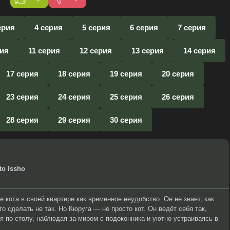
ерия
4 серия
5 серия
6 серия
7 серия
рия
11 серия
12 серия
13 серия
14 серия
17 серия
18 серия
19 серия
20 серия
23 серия
24 серия
25 серия
26 серия
28 серия
29 серия
30 серия
to Issho
кота в своей квартире как временное неудобство. Он не знает, как
то сделать не так. Но Кюруга — не просто кот. Он ведёт себя так,
я по столу, наблюдая за миром с подоконника и уютно устраиваясь в