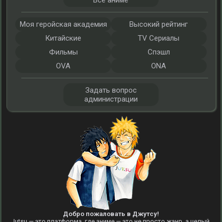
Все аниме
Моя геройская академия
Высокий рейтинг
Китайские
TV Сериалы
Фильмы
Спэшл
OVA
ONA
Задать вопрос
администрации
Добро пожаловать в Джутсу!
Jutsu — это платформа, где аниме — это не просто жанр, а целый