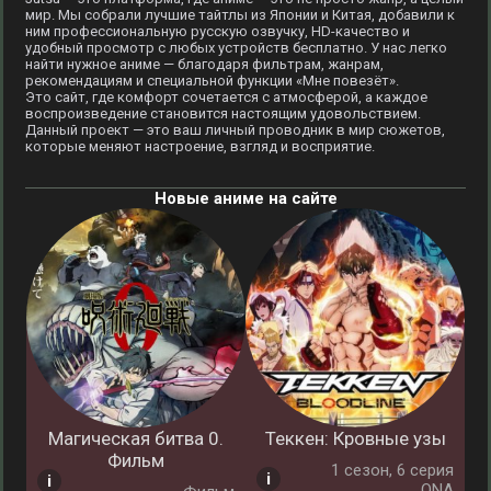
мир. Мы собрали лучшие тайтлы из Японии и Китая, добавили к
ним профессиональную русскую озвучку, HD-качество и
удобный просмотр с любых устройств бесплатно. У нас легко
найти нужное аниме — благодаря фильтрам, жанрам,
рекомендациям и специальной функции «Мне повезёт».
Это сайт, где комфорт сочетается с атмосферой, а каждое
воспроизведение становится настоящим удовольствием.
Данный проект — это ваш личный проводник в мир сюжетов,
которые меняют настроение, взгляд и восприятие.
Новые аниме на сайте
Магическая битва 0.
Теккен: Кровные узы
Фильм
1 cезон, 6 серия
ONA