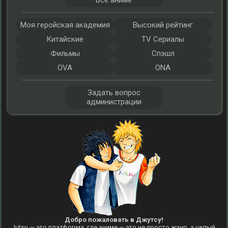
Все аниме
Моя геройская академия
Высокий рейтинг
Китайские
TV Сериалы
Фильмы
Спэшл
OVA
ONA
Задать вопрос
администрации
Добро пожаловать в Джутсу!
Jutsu — это платформа, где аниме — это не просто жанр, а целый