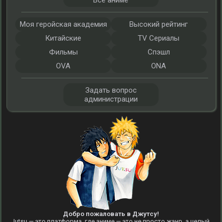
Все аниме
Моя геройская академия
Высокий рейтинг
Китайские
TV Сериалы
Фильмы
Спэшл
OVA
ONA
Задать вопрос
администрации
Добро пожаловать в Джутсу!
Jutsu — это платформа, где аниме — это не просто жанр, а целый