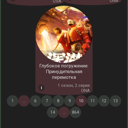
ONA
OVA
Глубокое погружение:
Принудительная
перемотка
1 cезон, 2 серия
ONA
1
...
6
7
8
9
10
11
12
13
14
...
864