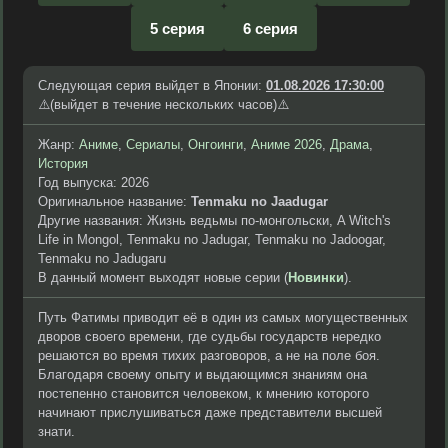
5 серия
6 серия
Следующая серия выйдет в Японии:
01.08.2026 17:30:00
⚠️(выйдет в течение нескольких часов)⚠️
Жанр:
Аниме
,
Сериалы
,
Онгоинги
,
Аниме 2026
,
Драма
,
История
Год выпуска: 2026
Оригинальное название:
Tenmaku no Jaadugar
Другие названия: Жизнь ведьмы по-монгольски, A Witch's
Life in Mongol, Tenmaku no Jadugar, Tenmaku no Jadoogar,
Tenmaku no Jadugaru
В данный момент выходят новые серии (
Новинки
).
Путь Фатимы приводит её в один из самых могущественных
дворов своего времени, где судьбы государств нередко
решаются во время тихих разговоров, а не на поле боя.
Благодаря своему опыту и выдающимся знаниям она
постепенно становится человеком, к мнению которого
начинают прислушиваться даже представители высшей
знати.