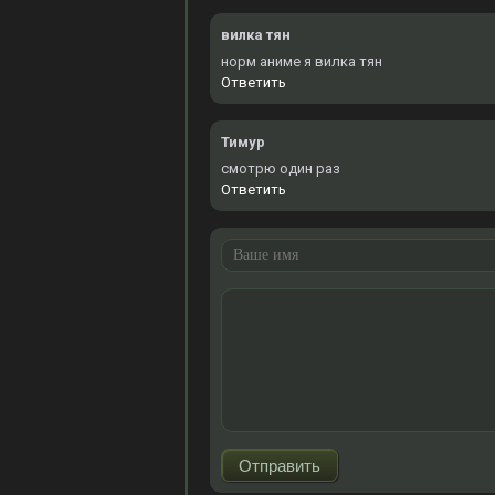
вилка тян
норм аниме я вилка тян
Ответить
Тимур
смотрю один раз
Ответить