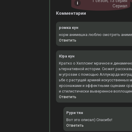
1 cезон, 13 серия
Сериал
Комментарии
ромка кун
норм анимешка люблю смотреть аниме 
Ответить
Юра кун
Кратко о Хеллсинг мрачное и динамичн
ьтернативной истории. Сюжет рассказ
м угрозам с помощью Аллукарда могуще
ьбе с растущей армией искусственных
ерсонажами и эффектными сценами сраже
и стилистически выверенное воплощени
Ответить
Рури тян
Вот это описал) Спасибо!
Ответить