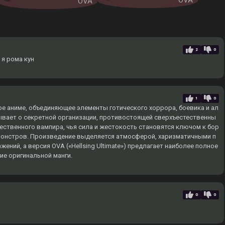
OVA
OVA
2
0
я рома кун
1
0
ое аниме, объединяющее элементы готического хоррора, боевика и ал
ывает о секретной организации, противостоящей сверхъестественны
ственного вампира, чья сила и жестокость становятся ключом к бор
 монстров. Произведение выделяется атмосферой, харизматичными п
ний, а версия OVA («Hellsing Ultimate») предлагает наиболее полное
е оригинальной манги.
0
0