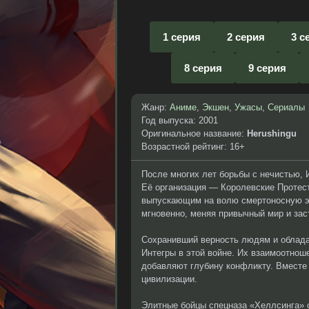
1 серия
2 серия
3 с
8 серия
9 серия
Жанр:
Аниме
,
Экшен
,
Ужасы
,
Сериалы
Год выпуска: 2001
Оригинальное название:
Herushingu
Возрастной рейтинг: 16+
После многих лет борьбы с нечистью, И
Её организация — Королевские Протес
выпускающим на волю смертоносную эп
мгновенно, меняя привычный мир и зас
Сохранивший верность людям и облад
Интегры в этой войне. Их взаимоотнош
добавляют глубину конфликту. Вместе 
цивилизации.
Элитные бойцы спецназа «Хеллсинга» 