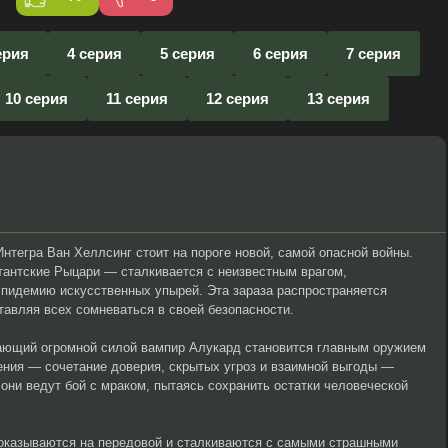
ерия
4 серия
5 серия
6 серия
7 серия
10 серия
11 серия
12 серия
13 серия
нтегра Ван Хеллсинг стоит на пороге новой, самой опасной войны.
тантские Рыцари — сталкивается с неизвестным врагом,
идемию искусственных упырей. Эта зараза распространяется
тавляя всех сомневаться в своей безопасности.
ающий огромной силой вампир Алукард становится главным оружием
ения — сочетание доверия, скрытых угроз и взаимной выгоды —
они ведут бой с мраком, пытаясь сохранить остатки человеческой
оказываются на передовой и сталкиваются с самыми страшными