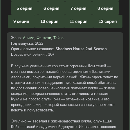
5 серия
6 серия
7 серия
8 серия
9 серия
10 серия
11 серия
12 серия
Жанр:
Аниме
,
Фэнтези
,
Тайна
Год выпуска: 2022
Оригинальное название:
Shadows House 2nd Season
Возрастной рейтинг: 16+
В глубине уединённых гор стоит огромный Дом теней —
мрачное поместье, населённое загадочными безликими
дворянами, покрытыми чёрной сажей. Жизнь здесь течёт по
строгим законам и традициям, где каждый юный обитатель
по достижении совершеннолетия получает куклу — живое
создание, предназначенное стать его лицом и голосом.
Куклы не просто слуги, они — отражение хозяина и его
проводники в мир, который сам хозяин зачастую не может
понять и почувствовать.
Эмилико — веселая и жизнерадостная кукла, служащая
Кейт — тихой и задумчивой девушке. Их взаимоотношения