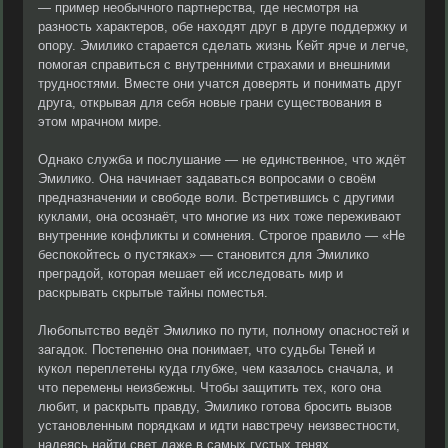
— пример необычного партнерства, где несмотря на
разность характеров, обе находят друг в друге поддержку и
опору. Эмилико старается сделать жизнь Кейт ярче и легче,
помогая справиться с внутренними страхами и внешними
трудностями. Вместе они учатся доверять и понимать друг
друга, открывая для себя новые грани существования в
этом мрачном мире.
Однако служба и послушание — не единственное, что ждёт
Эмилико. Она начинает задаваться вопросами о своём
предназначении и свободе воли. Встретившись с другими
куклами, она осознаёт, что многие из них тоже переживают
внутренние конфликты и сомнения. Строгое правило — «Не
беспокойтесь о пустяках» — становится для Эмилико
преградой, которая мешает ей исследовать мир и
раскрывать скрытые тайны поместья.
Любопытство ведёт Эмилико по пути, полному опасностей и
загадок. Постепенно она понимает, что судьбы Теней и
кукол переплетены куда глубже, чем казалось сначала, и
что перемены неизбежны. Чтобы защитить тех, кого она
любит, и раскрыть правду, Эмилико готова бросить вызов
установленным порядкам и идти навстречу неизвестности,
надеясь найти свет даже в самых густых тенях.