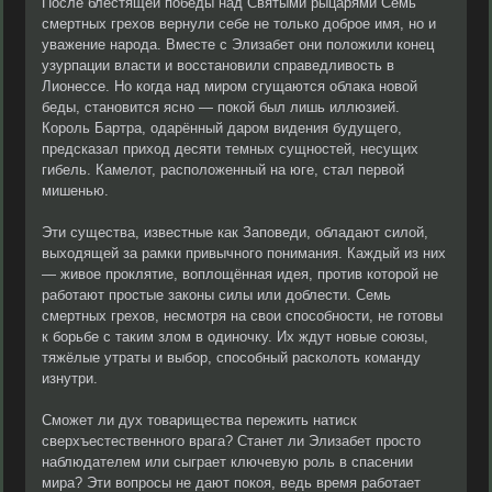
После блестящей победы над Святыми рыцарями Семь
смертных грехов вернули себе не только доброе имя, но и
уважение народа. Вместе с Элизабет они положили конец
узурпации власти и восстановили справедливость в
Лионессе. Но когда над миром сгущаются облака новой
беды, становится ясно — покой был лишь иллюзией.
Король Бартра, одарённый даром видения будущего,
предсказал приход десяти темных сущностей, несущих
гибель. Камелот, расположенный на юге, стал первой
мишенью.
Эти существа, известные как Заповеди, обладают силой,
выходящей за рамки привычного понимания. Каждый из них
— живое проклятие, воплощённая идея, против которой не
работают простые законы силы или доблести. Семь
смертных грехов, несмотря на свои способности, не готовы
к борьбе с таким злом в одиночку. Их ждут новые союзы,
тяжёлые утраты и выбор, способный расколоть команду
изнутри.
Сможет ли дух товарищества пережить натиск
сверхъестественного врага? Станет ли Элизабет просто
наблюдателем или сыграет ключевую роль в спасении
мира? Эти вопросы не дают покоя, ведь время работает