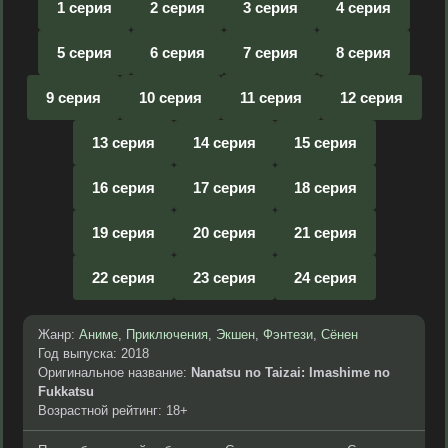
1 серия
2 серия
3 серия
4 серия
5 серия
6 серия
7 серия
8 серия
9 серия
10 серия
11 серия
12 серия
13 серия
14 серия
15 серия
16 серия
17 серия
18 серия
19 серия
20 серия
21 серия
22 серия
23 серия
24 серия
Жанр:
Аниме
,
Приключения
,
Экшен
,
Фэнтези
,
Сёнен
Год выпуска: 2018
Оригинальное название:
Nanatsu no Taizai: Imashime no
Fukkatsu
Возрастной рейтинг: 18+