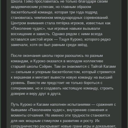
Школа Тэйко прославилась не только благодаря своим
академическим успехам, но главным образом
баскетбольной команде, которая три года подряд
становилась чемпионом международных соревнований.
Центром внимания стала пятёрка игроков, известных как
«Поколение чудес», чьи игровые навыки вызывали
восхищение и зависть. Однако рядом с ними всегда
оставался шестой игрок — Тэцуя Куроко, которого редко
замечали, хотя он был равным среди звёзд.
После окончания школы герои разошлись по разным
командам, и Куроко оказался в молодом коллективе
старшей школы Сэйрин. Там он знакомится с Тайгой Кагами
— сильным и упорным баскетболистом, который стремится
к вершинам и мечтает вывести новую команду на высший
уровень. Вместе им предстоит не только бороться с
соперниками, но и создавать настоящую команду, строить
доверие и веру друг в друга.
Путь Куроко и Кагами наполнен испытаниями — сражения с
бывшими «Поколением чудес», внутренние сомнения и
моменты отчаяния. Но именно эти трудности становятся
для них мощным стимулом к развитию и росту. Их
сотрудничество раскрывает новые грани игры и доказывает,