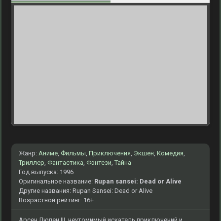
Жанр:
Аниме
,
Фильмы
,
Приключения
,
Экшен
,
Комедия
,
Триллер
,
Фантастика
,
Фэнтези
,
Тайна
Год выпуска: 1996
Оригинальное название:
Rupan sansei: Dead or Alive
Другие названия: Rupan Sansei: Dead or Alive
Возрастной рейтинг: 16+
Арсен Люпен III, неутомимый искатель приключений и