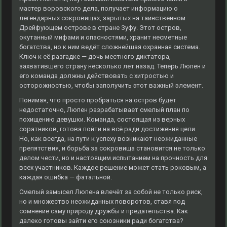
мастер воровского дела, получает информацию о
легендарных сокровищах, зарытых на таинственном
Дрейфующем острове в стране Зуфу. Этот остров,
окутанный мифами и опасностями, хранит несметные
богатства, но к ним ведёт сложнейшая охранная система.
Ключ к её разгадке — дочь местного диктатора,
захватившего страну несколько лет назад. Теперь Люпен и
его команда должны действовать с хитростью и
осторожностью, чтобы заполучить этот важный элемент.
Понимая, что просто пробраться на остров будет
недостаточно, Люпен разрабатывает смелый план по
похищению девушки. Команда, состоящая из верных
соратников, готова пойти на всё ради достижения цели.
Но, как всегда, на пути к успеху возникают неожиданные
препятствия, и борьба за сокровища становится не только
делом чести, но и настоящим испытанием на прочность для
всех участников. Каждое решение может стать роковым, а
каждая ошибка — фатальной.
Смелый замысел Люпена влечёт за собой не только риск,
но и множество неожиданных поворотов, ставя под
сомнение саму природу дружбы и предательства. Как
далеко готовы зайти его союзники ради богатства?