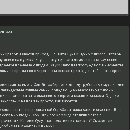
энтези
ких красок и звуков природы, львята Луна и Лукио с любопытством
кнувшись на музыкальную шкатулку, оставшуюся после крушения
транное влечение к людям. Звуки мелодии пробуждают в них мечты
лами их привычного мира, и они решают разгадать тайны, которые
овищами по имени Хэм Эгг собирает команду грубоватых мужчин для
 легендарные лунные камни, обладающие невероятной силой и
мы человечества, связанные с энергетическим кризисом. Однако
нностей, и не все так просто, как кажется.
ереплетаются в напряженной борьбе за выживание и спасение. В то
 себя мир людей, Хэм Эгг и его команда сталкиваются с
 прочность. Каковы будут последствия их поисков? Сможет ли
 событий в джунглях и вне их?