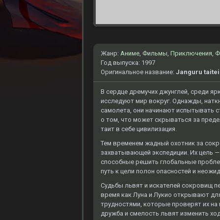
Жанр:
Аниме
,
Фильмы
,
Приключения
,
Ф
Год выпуска: 1997
Оригинальное название:
Janguru taitei
В сердце дремучих джунглей, среди яр
исследуют мир вокруг. Однажды, нат
самолета, они начинают испытывать с
о том, что может скрываться за преде
таит в себе цивилизация.
Тем временем жадный охотник за сокр
захватывающей экспедиции. Их цель —
способные решить глобальные пробле
путь к цели полон опасностей и неожида
Судьбы львят и искателей сокровищ п
время как Луна и Лукио открывают для
трудностями, которые проверят их на
дружба и смелость львят изменить ход