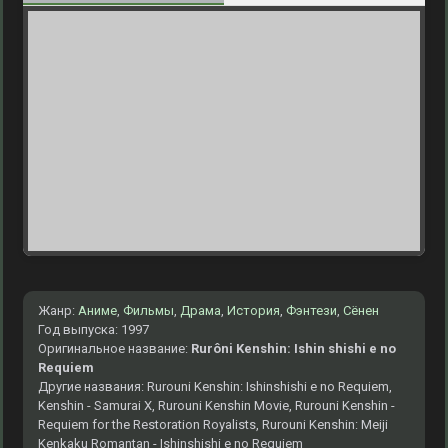
Жанр:
Аниме
,
Фильмы
,
Драма
,
История
,
Фэнтези
,
Сёнен
Год выпуска: 1997
Оригинальное название:
Rurôni Kenshin: Ishin shishi e no
Requiem
Другие названия: Rurouni Kenshin: Ishinshishi e no Requiem,
Kenshin - Samurai X, Rurouni Kenshin Movie, Rurouni Kenshin -
Requiem for the Restoration Royalists, Rurouni Kenshin: Meiji
Kenkaku Romantan - Ishinshishi e no Requiem