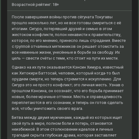
Возрастной рейтинг: 18+
После завершения войны против сёгуната Токугавы
прошло несколько лет, но не все готовы смириться с её
итогами. Сигурэ, потерявший друзей и семью в этом
жестоком конфликте, полон ненависти к правительству,
которое, по его мнению, принесло лишь страдания. Вместе
с группой отчаянных мятежников он решает отомстить за
все невинные жизни, унесённые в борьбе за свободу. Их
цель — свести счёты с теми, кто стоит на пути их мести.
Однако на их пути оказывается Кэнсин Химура, известный
как Хитокири Баттосай, человек, который когда-то был
орудием смерти, но теперь стремится к искуплению. Для
Сигурэ это не просто конфликт; это личная месть. Узнав о
прошлом Кэнсина, он осознаёт, что его борьба принимает
новые, более мрачные оттенки. Месть и справедливость
переплетаются в его сознании, и теперь он готов сделать
всё, чтобы уничтожить своего врага.
Битва между двумя мужчинами, каждый из которых ищет
свой путь в мире, полном боли и потерь, становится
неизбежной. В этом столкновении идеалов и личных
трагедий скрыта глубокая драма, которая заставляет