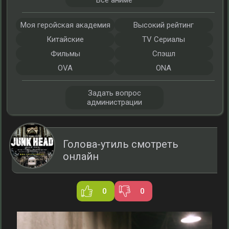
Все аниме
Моя геройская академия
Высокий рейтинг
Китайские
TV Сериалы
Фильмы
Спэшл
OVA
ONA
Задать вопрос
администрации
Голова-утиль смотреть
онлайн
0
0