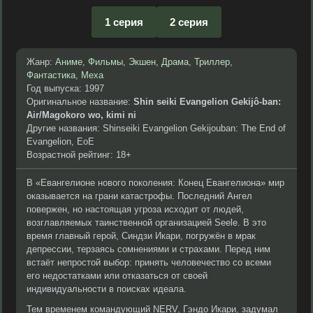
1 серия
2 серия
Жанр:
Аниме
,
Фильмы
,
Экшен
,
Драма
,
Триллер
,
Фантастика
,
Меха
Год выпуска: 1997
Оригинальное название:
Shin seiki Evangelion Gekijô-ban:
Air/Magokoro wo, kimi ni
Другие названия: Shinseiki Evangelion Gekijouban: The End of
Evangelion, EoE
Возрастной рейтинг: 18+
В «Евангелионе нового поколения: Конец Евангелиона» мир
оказывается на грани катастрофы. Последний Ангел
повержен, но настоящая угроза исходит от людей,
возглавляемых таинственной организацией Seele. В это
время главный герой, Синдзи Икари, погружён в мрак
депрессии, терзаясь сомнениями и страхами. Перед ним
встаёт непростой выбор: принять человечество со всеми
его недостатками или отказаться от своей
индивидуальности в поисках идеала.
Тем временем командующий NERV, Гэндо Икари, задумал