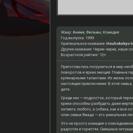
Жанр:
Аниме
,
Фильмы
,
Комедия
Год выпуска: 1999
Оригинальное название:
Houhokekyo t
Другие названия: Чирик-чирик, наши с
Возрастной рейтинг: 12+
Приготовьтесь погрузиться в мир нео
поворотов и ярких эмоций. Главные гер
кулинарными талантами. Их жизнь пол
настоящие приключения. В этой семье, 
дети.
Среди них — подросток, который переж
крики способны разбудить даже мертв
затмить любого, а собака, как и все 
член семьи Ямада — это уникальная л
Это не просто комедия о повседневной
радостях и горестях. Смешные ситуац