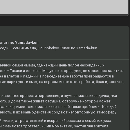
onari no Yamada-kun
оседи — семья Ямада, Houhokekyo Tonari no Yamada-kun
бычной семьи Ямада, где каждый день полон неожиданных
ои — Такаси и его жена Мацуко, которая, увы, не может похвалиться
на взлетов и падений, а повседневные заботы превращаются в
где царит уют и смех, на первом месте стоят работа, брак и, конечно,
ивает все прелести взросления, и шумная маленькая дочка, чьи
ого. В доме также живет бабушка, остроумие которой может
остальные, имеет свои маленькие, но забавные проблемы. Каждый
ичность, и их взаимодействия создают неповторимую атмосферу.
 жизни, а трогательный и искренний рассказ о семейных узах,
ии сменяются трогательными моментами, заставляя зрителя