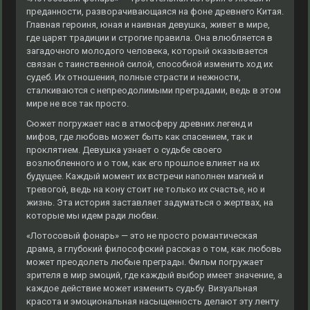
преданности, разворачивающаяся на фоне древнего Китая.
Главная героиня, юная и наивная девушка, живет в мире,
где царят традиции и строгие правила. Она влюбляется в
загадочного молодого человека, который оказывается
связан с таинственной силой, способной изменить ход их
судеб. Их отношения, полные страсти и нежности,
сталкиваются с непреодолимыми преградами, ведь в этом
мире не все так просто.
Сюжет погружает нас в атмосферу древних легенд и
мифов, где любовь может быть как спасением, так и
проклятием. Девушка узнает о судьбе своего
возлюбленного и о том, как его прошлое влияет на их
будущее. Каждый момент их встречи наполнен магией и
тревогой, ведь на кону стоит не только их счастье, но и
жизнь. Эта история заставляет задуматься о жертвах, на
которые мы идем ради любви.
«Лотосовый фонарь» — это не просто романтическая
драма, а глубокий философский рассказ о том, как любовь
может преодолеть любые преграды. Фильм погружает
зрителя в мир эмоций, где каждый выбор имеет значение, а
каждое действие может изменить судьбу. Визуальная
красота и эмоциональная насыщенность делают эту ленту