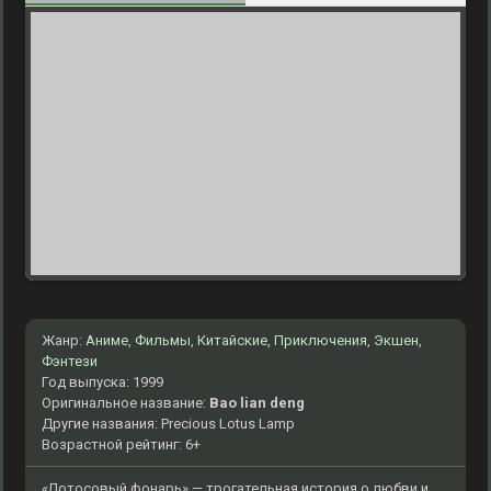
Жанр:
Аниме
,
Фильмы
,
Китайские
,
Приключения
,
Экшен
,
Фэнтези
Год выпуска: 1999
Оригинальное название:
Bao lian deng
Другие названия: Precious Lotus Lamp
Возрастной рейтинг: 6+
«Лотосовый фонарь» — трогательная история о любви и