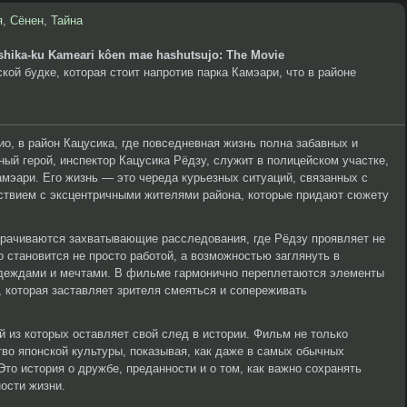
я
,
Сёнен
,
Тайна
shika-ku Kameari kôen mae hashutsujo: The Movie
кой будке, которая стоит напротив парка Камэари, что в районе
о, в район Кацусика, где повседневная жизнь полна забавных и
ый герой, инспектор Кацусика Рёдзу, служит в полицейском участке,
мэари. Его жизнь — это череда курьезных ситуаций, связанных с
ствием с эксцентричными жителями района, которые придают сюжету
рачиваются захватывающие расследования, где Рёдзу проявляет не
 становится не просто работой, а возможностью заглянуть в
деждами и мечтами. В фильме гармонично переплетаются элементы
 которая заставляет зрителя смеяться и сопереживать
 из которых оставляет свой след в истории. Фильм не только
тво японской культуры, показывая, как даже в самых обычных
то история о дружбе, преданности и о том, как важно сохранять
ости жизни.