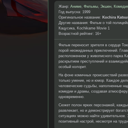
Жанр:
Аниме
,
Фильмы
,
Экшен
,
Комеди
Год выпуска: 1999
Оригинальное название:
Kochira Katsu
Другие названия: Фильм о той полицейс
Кацусика, Kochikame Movie 1
Возрастной рейтинг: 16+
Фильм переносит зрителя в сердце Токи
порой неожиданных приключений. Главн
расположенном у живописного парка Ка
раскрытием преступлений и взаимодей
особый колорит.
На фоне комичных происшествий разво
только умение, но и юмор. Каждое дело
человеческие судьбы, наполненные на
комедии и драмы, создавая атмосферу,
одновременно.
Сюжет полон ярких персонажей, каждый
развлекает, но и демонстрирует богатс
ситуациях можно найти удивительное. Э
позитивный настрой, несмотря на трудн